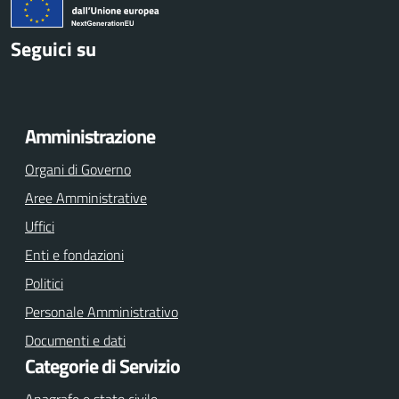
Seguici su
F
a
c
Amministrazione
e
Organi di Governo
b
o
Aree Amministrative
o
Uffici
k
Enti e fondazioni
Politici
Personale Amministrativo
Documenti e dati
Categorie di Servizio
Anagrafe e stato civile